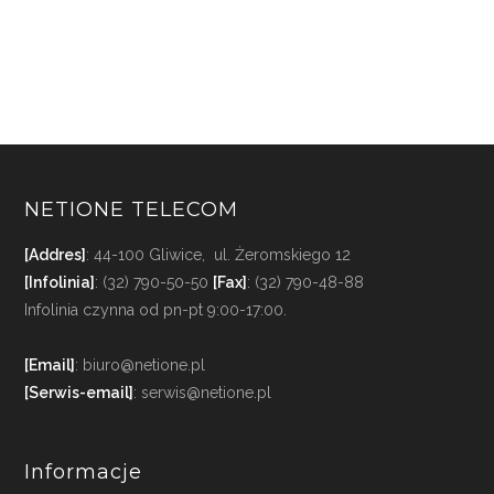
NETIONE TELECOM
[Addres]
: 44-100 Gliwice, ul. Żeromskiego 12
[Infolinia]
: (32) 790-50-50
[Fax]
: (32) 790-48-88
Infolinia czynna od pn-pt 9:00-17:00.
[Email]
: biuro@netione.pl
[Serwis-email]
: serwis@netione.pl
Informacje