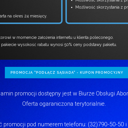
Możliwość skorzystania z p
Możliwość skorzystania z p
ta na okres 24 miesięcy.
orowi w momencie założenia internetu u klienta poleconego.
 pakiecie wysokość rabatu wynosi 50% ceny podstawy pakietu.
PROMOCJA "PODŁĄCZ SĄSIADA" - KUPON PROMOCYJNY
amin promocji dostępny jest w Biurze Obsługi Abo
Oferta ogaraniczona terytorialnie.
 promocji pod numerem telefonu: (32)790-50-50 i z