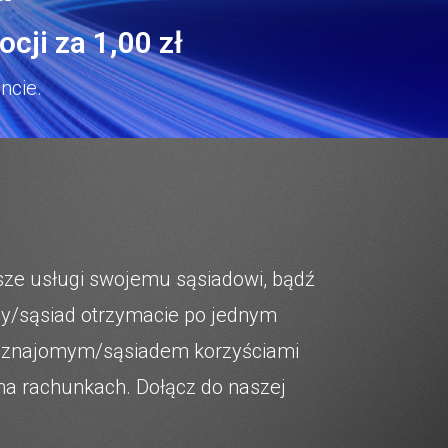
cji za 1,00 zł
ncie.
ze usługi swojemu sąsiadowi, bądź
omy/sąsiad otrzymacie po jednym
ę z znajomym/sąsiadem korzyściami
 na rachunkach. Dołącz do naszej