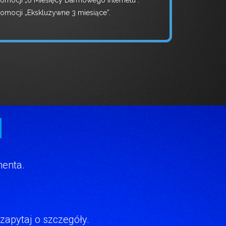
romocji „6 Miesięcy Darmowego Internetu”.
romocji „Ekskluzywne 3 miesiące”.
nenta.
apytaj o szczegóły.