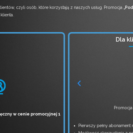
ientów, czyli osób, które korzystają z naszych usług. Promocja
„Pod
lienta.
Dla k
wne 3 miesiące"
Promocja "6 
ięczny w cenie promocyjnej 1
Pierwszy pełny abonament m