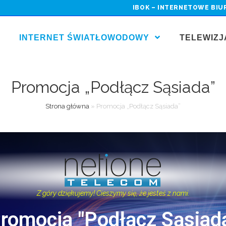
IBOK – INTERNETOWE BIU
INTERNET ŚWIATŁOWODOWY
TELEWIZ
Promocja „Podłącz Sąsiada”
Strona główna
»
Promocja „Podłącz Sąsiada”
Z góry dziękujemy! Cieszymy się, że jesteś z nami.
romocja "Podłącz Sąsiad