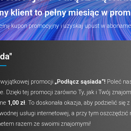
y klient to pełny miesiąc w promo
łnij kupon promocyjny i uzyskaj upust w aboname
a"​
 wyjątkowej promocji
„Podłącz sąsiada”!
Poleć nas
. Dzięki tej promocji zarówno Ty, jak i Twój znaj
yne
1,00 zł
. To doskonała okazja, aby podzielić si
awodnej usługi internetowej, a przy tym oszczędzić
ernetem razem ze swoimi znajomymi!