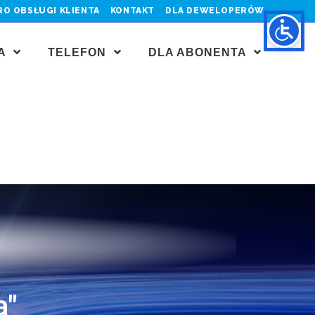
RO OBSŁUGI KLIENTA
KONTAKT
DLA DEWELOPERÓW
JA
TELEFON
DLA ABONENTA
a"