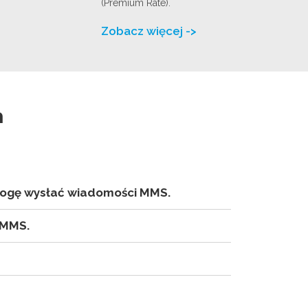
(Premium Rate).
Zobacz więcej ->
>
a
 mogę wysłać wiadomości MMS.
i MMS.