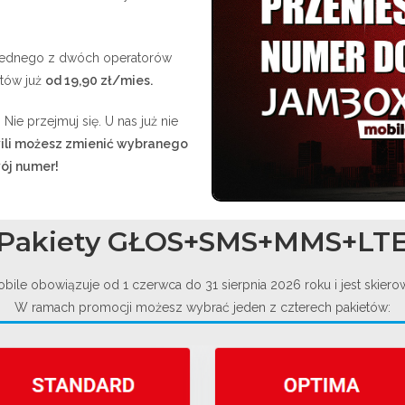
jednego z dwóch operatorów
itów już
od 19,90 zł/mies.
Nie przejmuj się. U nas już nie
ili możesz zmienić wybranego
ój numer!
Pakiety GŁOS+SMS+MMS+LT
e obowiązuje od 1 czerwca do 31 sierpnia 2026 roku i jest skie
W ramach promocji możesz wybrać jeden z czterech pakietów: