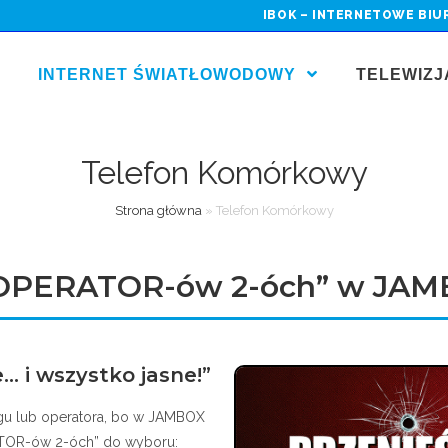
IBOK – INTERNETOWE BIU
INTERNET ŚWIATŁOWODOWY
TELEWIZ
Telefon Komórkowy
Strona główna
»
Telefon Komórkowy
OPERATOR-ów 2-óch” w JAM
. i wszystko jasne!”
ęgu lub operatora, bo w JAMBOX
ATOR-ów 2-óch” do wyboru: