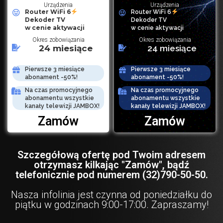
Urządzenia
Urządzenia
Router WiFi 6
Router WiFi 6
Dekoder TV
Dekoder TV
w cenie aktywacji
w cenie aktywacji
Okres zobowiązania
Okres zobowiązania
24 miesiące
24 miesiące
Pierwsze 3 miesiące
Pierwsze 3 miesiące
abonament -50%!
abonament -50%!
Na czas promocyjnego
Na czas promocyjnego
abonamentu wszystkie
abonamentu wszystkie
kanały telewizji JAMBOX!
kanały telewizji JAMBOX!
Zamów
Zamów
Szczegółową ofertę pod Twoim adresem
otrzymasz kilkając "Zamów", bądź
telefonicznie pod numerem (32)790-50-50.
Nasza infolinia jest czynna od poniedziałku do
piątku w godzinach 9:00-17:00. Zapraszamy!