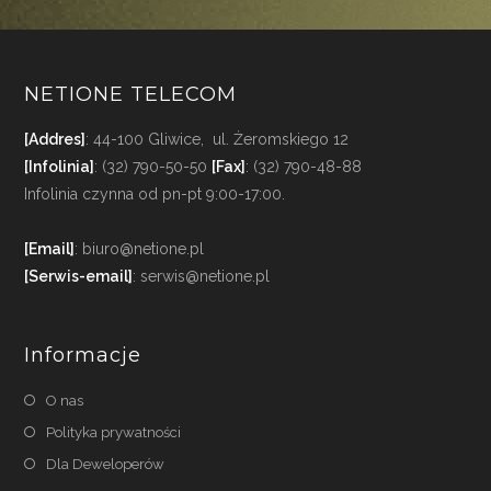
NETIONE TELECOM
[Addres]
: 44-100 Gliwice, ul. Żeromskiego 12
[Infolinia]
: (32) 790-50-50
[Fax]
: (32) 790-48-88
Infolinia czynna od pn-pt 9:00-17:00.
[Email]
: biuro@netione.pl
[Serwis-email]
: serwis@netione.pl
Informacje
O nas
Polityka prywatności
Dla Deweloperów