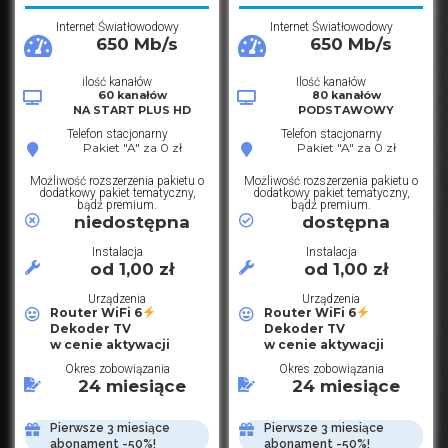
Internet Światłowodowy
Internet Światłowodowy
650 Mb/s
650 Mb/s
ilość kanałów
Ilość kanałów
60 kanałów
80 kanałów
NA START PLUS HD
PODSTAWOWY
Telefon stacjonarny
Telefon stacjonarny
Pakiet "A" za 0 zł
Pakiet "A" za 0 zł
Możliwość rozszerzenia pakietu o
Możliwość rozszerzenia pakietu o
dodatkowy pakiet tematyczny,
dodatkowy pakiet tematyczny,
bądź premium.
bądź premium.
niedostępna
dostępna
Instalacja
Instalacja
od 1,00 zł
od 1,00 zł
Urządzenia
Urządzenia
Router WiFi 6
Router WiFi 6
Dekoder TV
Dekoder TV
w cenie aktywacji
w cenie aktywacji
Okres zobowiązania
Okres zobowiązania
24 miesiące
24 miesiące
Pierwsze 3 miesiące
Pierwsze 3 miesiące
abonament -50%!
abonament -50%!