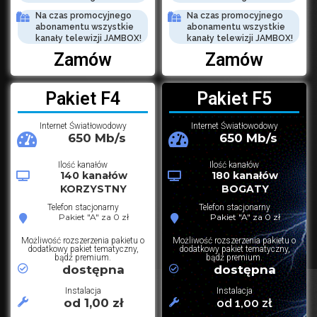
Na czas promocyjnego
Na czas promocyjnego
abonamentu wszystkie
abonamentu wszystkie
kanały telewizji JAMBOX!
kanały telewizji JAMBOX!
Zamów
Zamów
Pakiet F4
Pakiet F5
Internet Światłowodowy
Internet Światłowodowy
650 Mb/s
650 Mb/s
Ilość kanałów
Ilość kanałów
140 kanałów
180 kanałów
KORZYSTNY
BOGATY
Telefon stacjonarny
Telefon stacjonarny
Pakiet "A" za 0 zł
Pakiet "A" za 0 zł
Możliwość rozszerzenia pakietu o
Możliwość rozszerzenia pakietu o
dodatkowy pakiet tematyczny,
dodatkowy pakiet tematyczny,
bądź premium.
bądź premium.
dostępna
dostępna
Instalacja
Instalacja
od 1,00 zł
od 1,00 zł