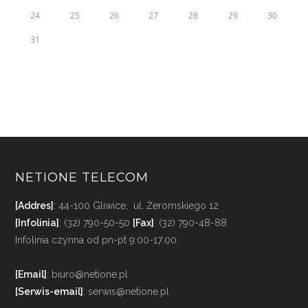
24
25
26
27
28
29
30
31
NETIONE TELECOM
[Addres]
: 44-100 Gliwice, ul. Żeromskiego 12
[Infolinia]
: (32) 790-50-50
[Fax]
: (32) 790-48-88
Infolinia czynna od pn-pt 9:00-17:00.
[Email]
: biuro@netione.pl
[Serwis-email]
: serwis@netione.pl