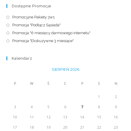
Dostępne Promocje
Promocyjne Pakiety 3w1
Promocja "Podłącz Sąsiada"
Promocja "6 miesięcy darmowego internetu"
Promocja "Ekskuzywne 3 miesiące"
Kalendarz
SIERPIEŃ 2026
P
W
Ś
C
P
S
N
1
2
3
4
5
6
7
8
9
10
11
12
13
14
15
16
17
18
19
20
21
22
23